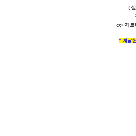
( 
-
ex> 제로
* 예담