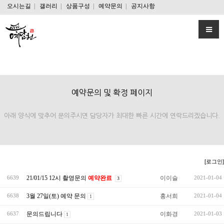
오시는길
|
갤러리
|
상품구성
|
예약문의
|
공지사항
예약문의 및 확정 페이지
아래 양식에 맞추어 문의주시면 담당자가 최대한 빠른 시간에 연락드리겠습니다.
[로그인]
21/01/15 12시 촬영문의
예약완료
이이슬
6639
2021-01-04
3
3월 27일(토) 예약 문의
홍서희
6638
2021-01-04
1
문의드립니다
이화경
6637
2021-01-03
1