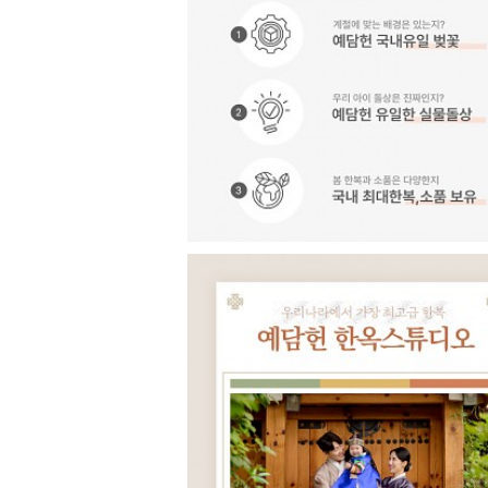
한옥스튜디오 돌사진 가격, 예담헌 
기준
서울 한옥스튜디오 추천 예담헌, 봄